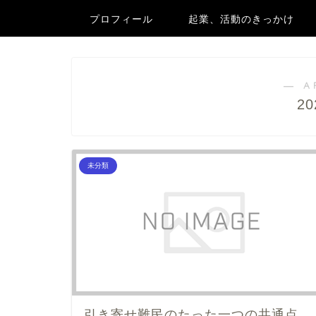
プロフィール
起業、活動のきっかけ
― A
2
未分類
引き寄せ難民のたった一つの共通点